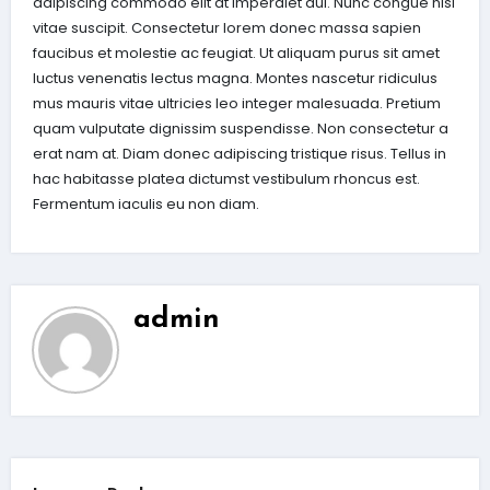
adipiscing commodo elit at imperdiet dui. Nunc congue nisi
vitae suscipit. Consectetur lorem donec massa sapien
faucibus et molestie ac feugiat. Ut aliquam purus sit amet
luctus venenatis lectus magna. Montes nascetur ridiculus
mus mauris vitae ultricies leo integer malesuada. Pretium
quam vulputate dignissim suspendisse. Non consectetur a
erat nam at. Diam donec adipiscing tristique risus. Tellus in
hac habitasse platea dictumst vestibulum rhoncus est.
Fermentum iaculis eu non diam.
admin