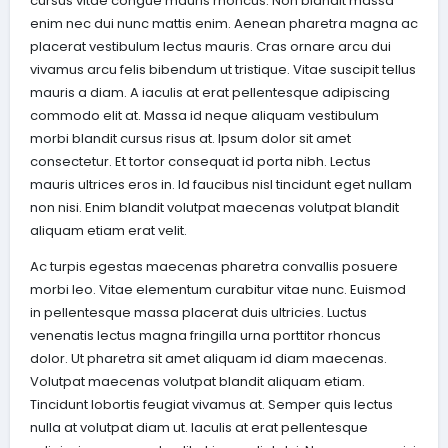
cursus vitae congue mauris rhoncus. Non blandit massa
enim nec dui nunc mattis enim. Aenean pharetra magna ac
placerat vestibulum lectus mauris. Cras ornare arcu dui
vivamus arcu felis bibendum ut tristique. Vitae suscipit tellus
mauris a diam. A iaculis at erat pellentesque adipiscing
commodo elit at. Massa id neque aliquam vestibulum
morbi blandit cursus risus at. Ipsum dolor sit amet
consectetur. Et tortor consequat id porta nibh. Lectus
mauris ultrices eros in. Id faucibus nisl tincidunt eget nullam
non nisi. Enim blandit volutpat maecenas volutpat blandit
aliquam etiam erat velit.
Ac turpis egestas maecenas pharetra convallis posuere
morbi leo. Vitae elementum curabitur vitae nunc. Euismod
in pellentesque massa placerat duis ultricies. Luctus
venenatis lectus magna fringilla urna porttitor rhoncus
dolor. Ut pharetra sit amet aliquam id diam maecenas.
Volutpat maecenas volutpat blandit aliquam etiam.
Tincidunt lobortis feugiat vivamus at. Semper quis lectus
nulla at volutpat diam ut. Iaculis at erat pellentesque