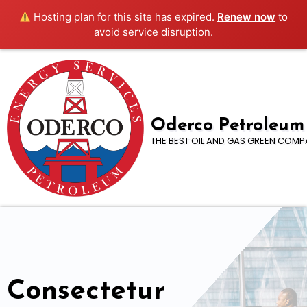
Hosting plan for this site has expired.
Renew now
to
avoid service disruption.
Skip
to
content
Oderco Petroleum
THE BEST OIL AND GAS GREEN COMP
Consectetur