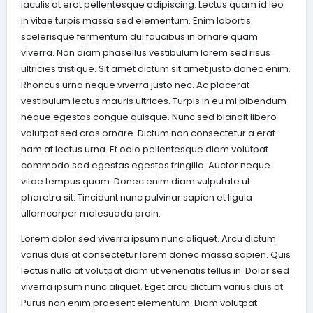
iaculis at erat pellentesque adipiscing. Lectus quam id leo
in vitae turpis massa sed elementum. Enim lobortis
scelerisque fermentum dui faucibus in ornare quam
viverra. Non diam phasellus vestibulum lorem sed risus
ultricies tristique. Sit amet dictum sit amet justo donec enim.
Rhoncus urna neque viverra justo nec. Ac placerat
vestibulum lectus mauris ultrices. Turpis in eu mi bibendum
neque egestas congue quisque. Nunc sed blandit libero
volutpat sed cras ornare. Dictum non consectetur a erat
nam at lectus urna. Et odio pellentesque diam volutpat
commodo sed egestas egestas fringilla. Auctor neque
vitae tempus quam. Donec enim diam vulputate ut
pharetra sit. Tincidunt nunc pulvinar sapien et ligula
ullamcorper malesuada proin.
Lorem dolor sed viverra ipsum nunc aliquet. Arcu dictum
varius duis at consectetur lorem donec massa sapien. Quis
lectus nulla at volutpat diam ut venenatis tellus in. Dolor sed
viverra ipsum nunc aliquet. Eget arcu dictum varius duis at.
Purus non enim praesent elementum. Diam volutpat