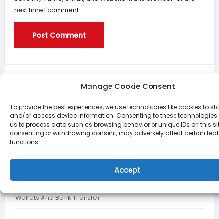
next time I comment.
Search
Manage Cookie Consent
Search
To provide the best experiences, we use technologies like cookies to st
and/or access device information. Consenting to these technologies w
us to process data such as browsing behavior or unique IDs on this sit
consenting or withdrawing consent, may adversely affect certain fea
functions.
Recent Posts
Solving Frumzi Casino Login Problems In Greece
Accept
AmunRa Casino Deposit Methods For Greece Cards E-
Wallets And Bank Transfer